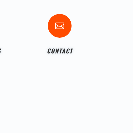

S
CONTACT