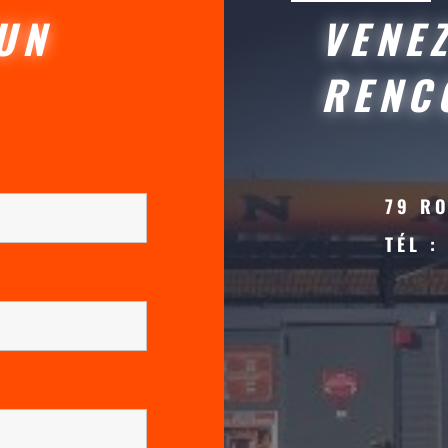
UN
VENE
RENC
79 R
TÉL :