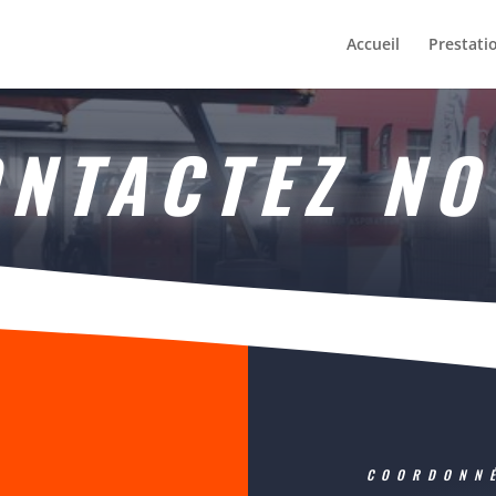
Accueil
Prestati
NTACTEZ N
COORDONN