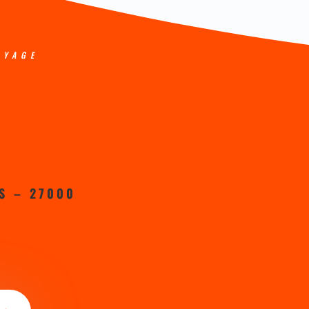
OYAGE
S – 27000
6